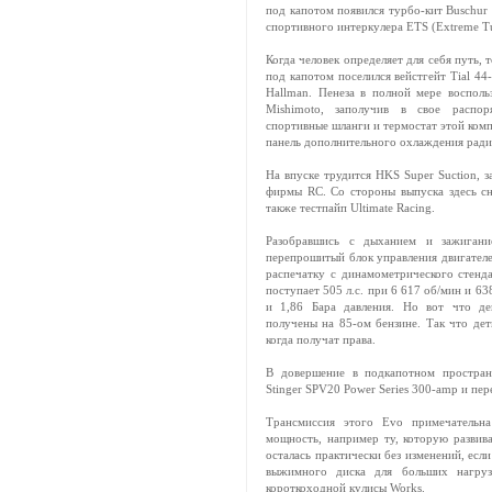
под капотом появился турбо-кит Buschur
спортивного интеркулера ETS (Extreme Tu
Когда человек определяет для себя путь, 
под капотом поселился вейстгейт Tial 44
Hallman. Пенеза в полной мере восполь
Mishimoto, заполучив в свое распор
спортивные шланги и термостат этой ком
панель дополнительного охлаждения ради
На впуске трудится HKS Super Suction, з
фирмы RC. Со стороны выпуска здесь сн
также тестпайп Ultimate Racing.
Разобравшись с дыханием и зажигани
перепрошитый блок управления двигателе
распечатку с динамометрического стенда
поступает 505 л.с. при 6 617 об/мин и 6
и 1,86 Бара давления. Но вот что де
получены на 85-ом бензине. Так что дет
когда получат права.
В довершение в подкапотном пространс
Stinger SPV20 Power Series 300-amp и пер
Трансмиссия этого Evo примечательна
мощность, например ту, которую развив
осталась практически без изменений, есл
выжимного диска для больших нагру
короткоходной кулисы Works.