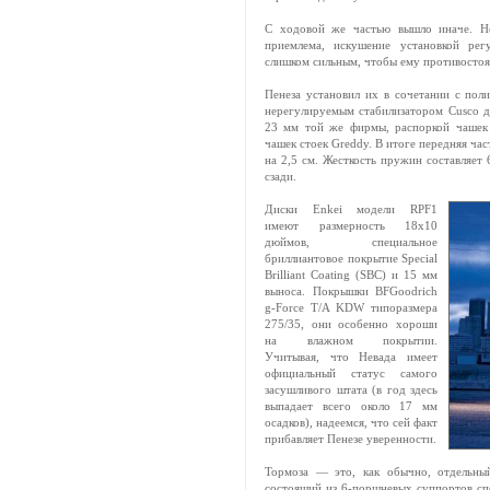
С ходовой же частью вышло иначе. Не
приемлема, искушение установкой регу
слишком сильным, чтобы ему противостоя
Пенеза установил их в сочетании с пол
нерегулируемым стабилизатором Cusco 
23 мм той же фирмы, распоркой чашек 
чашек стоек Greddy. В итоге передняя част
на 2,5 см. Жесткость пружин составляет
сзади.
Диски Enkei модели RPF1
имеют размерность 18х10
дюймов, специальное
бриллиантовое покрытие Special
Brilliant Coating (SBC) и 15 мм
выноса. Покрышки BFGoodrich
g-Force T/A KDW типоразмера
275/35, они особенно хороши
на влажном покрытии.
Учитывая, что Невада имеет
официальный статус самого
засушливого штата (в год здесь
выпадает всего около 17 мм
осадков), надеемся, что сей факт
прибавляет Пенезе уверенности.
Тормоза — это, как обычно, отдельный
состоящий из 6-поршневых суппортов с