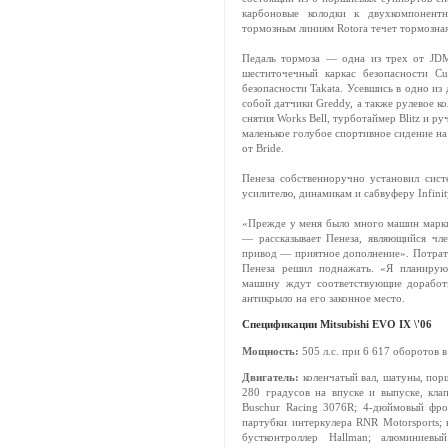
карбоновые колодки к двухкомпонент
тормозным линиям Rotora течет тормозная
Педаль тормоза — одна из трех от JD
шеститочечный каркас безопасности Cu
безопасности Takata. Усевшись в одно из 
собой датчики Greddy, а также рулевое к
снятия Works Bell, турботаймер Blitz и ру
маленькое голубое спортивное сидение на
от Bride.
Пенеза собственноручно установил сис
усилителю, динамикам и сабвуферу Infinity
«Прежде у меня было много машин марки 
— рассказывает Пенеза, являющийся ч
привод — приятное дополнение». Потратив
Пенеза решил поднажать. «Я планирую 
машину ждут соответствующие доработ
антикрыло на его законное место.
Спецификации Mitsubishi EVO IX \'06
Мощность:
505 л.с. при 6 617 оборотов в
Двигатель:
коленчатый вал, шатуны, пор
280 градусов на впуске и выпуске, кла
Buschur Racing 3076R; 4-дюймовый фро
партубки интеркулера RNR Motorsports; 
бустконтроллер Hallman; алюминиевы