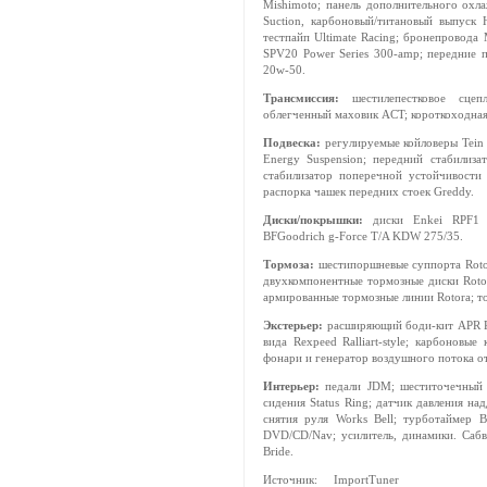
Mishimoto; панель дополнительного охл
Suction, карбоновый/титановый выпуск
тестпайп Ultimate Racing; бронепровода 
SPV20 Power Series 300-amp; передние п
20w-50.
Трансмиссия:
шестилепестковое сцеп
облегченный маховик ACT; короткоходная
Подвеска:
регулируемые койловеры Tein 
Energy Suspension; передний стабилиз
стабилизатор поперечной устойчивости
распорка чашек передних стоек Greddy.
Диски/покрышки:
диски Enkei RPF1 
BFGoodrich g-Force T/A KDW 275/35.
Тормоза:
шестипоршневые суппорта Rotor
двухкомпонентные тормозные диски Rotor
армированные тормозные линии Rotora; т
Экстерьер:
расширяющий боди-кит APR Per
вида Rexpeed Ralliart-style; карбоновы
фонари и генератор воздушного потока о
Интерьер:
педали JDM; шеститочечный к
сидения Status Ring; датчик давления на
снятия руля Works Bell; турботаймер Bl
DVD/CD/Nav; усилитель, динамики. Сабву
Bride.
Источник: ImportTuner