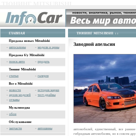
ТЮНИНГ MITSUBISHI
ГЛАВНАЯ
ТЮНИНГ MITSUBISHI
: :
Продажа новых Mitsubishi
Заводной апельсин
»
автосалоны
»
модели и цены
Продажа б/у Mitsubishi
»
поиск авто
»
продать
Тюнинг Mitsubishi
»
статьи
»
галерея
Все о Mitsubishi
»
новости
»
история марки
»
архив моделей
»
тест-драйвы
»
отзывы
Мультимедиа
»
обои
Обслуживание
»
запчасти
»
автошины
автомобилей, единственный, все ранни
гибридным автомобилям, но в совсем друг