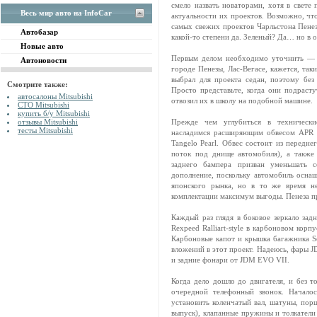
смело назвать новаторами, хотя в свете
Весь мир авто на InfoCar
актуальности их проектов. Возможно, что
самых свежих проектов Чарльстона Пен
Автобазар
какой-то степени да. Зеленый? Да… но в 
Новые авто
Первым делом необходимо уточнить — 
Автоновости
городе Пенезы, Лас-Вегасе, кажется, так
выбрал для проекта седан, поэтому без
Смотрите также:
Просто представьте, когда они подрастут
автосалоны Mitsubishi
отвозил их в школу на подобной машине.
СТО Mitsubishi
купить б/у Mitsubishi
отзывы Mitsubishi
Прежде чем углубиться в технически
тесты Mitsubishi
насладимся расширяющим обвесом APR P
Tangelo Pearl. Обвес состоит из передне
поток под днище автомобиля), а также
заднего бампера призван уменьшать с
дополнение, поскольку автомобиль осна
японского рынка, но в то же время не
комплектации максимум выгоды. Пенеза п
Каждый раз глядя в боковое зеркало задн
Rexpeed Ralliart-style в карбоновом корп
Карбоновые капот и крышка багажника 
вложений в этот проект. Надеюсь, фары J
и задние фонари от JDM EVO VII.
Когда дело дошло до двигателя, и без 
очередной телефонный звонок. Начало
установить коленчатый вал, шатуны, порш
выпуск), клапанные пружины и толкатели 