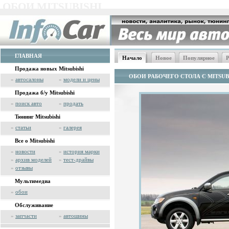
ОБОИ MITSUBISHI
ГЛАВНАЯ
Начало
Новое
Популярное
Р
Продажа новых Mitsubishi
ОБОИ РАБОЧЕГО СТОЛА С MITSUB
»
автосалоны
»
модели и цены
Продажа б/у Mitsubishi
»
поиск авто
»
продать
Тюнинг Mitsubishi
»
статьи
»
галерея
Все о Mitsubishi
»
новости
»
история марки
»
архив моделей
»
тест-драйвы
»
отзывы
Мультимедиа
»
обои
Обслуживание
»
запчасти
»
автошины