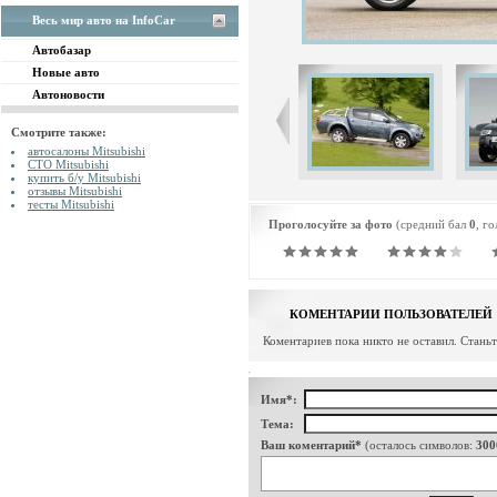
Весь мир авто на InfoCar
Автобазар
Новые авто
Автоновости
Смотрите также:
автосалоны Mitsubishi
СТО Mitsubishi
купить б/у Mitsubishi
отзывы Mitsubishi
тесты Mitsubishi
Проголосуйте за фото
(средний бал
0
, г
КОМЕНТАРИИ ПОЛЬЗОВАТЕЛЕЙ
Коментариев пока никто не оставил. Стань
Имя*:
Тема:
Ваш коментарий*
(осталось символов:
300