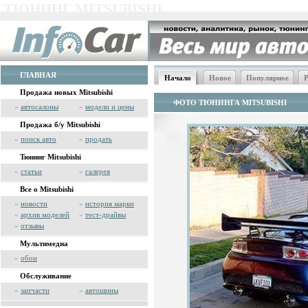
ТЮНИНГ MITSUBISHI
ГЛАВНАЯ
Начало
Новое
Популярное
Р
Продажа новых Mitsubishi
ФОТО ТЮНИНГА MITSUBISHI
»
автосалоны
»
модели и цены
Продажа б/у Mitsubishi
»
поиск авто
»
продать
Тюнинг Mitsubishi
»
статьи
»
галерея
Все о Mitsubishi
»
новости
»
история марки
»
архив моделей
»
тест-драйвы
»
отзывы
Мультимедиа
»
обои
Обслуживание
»
запчасти
»
автошины