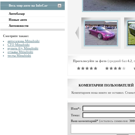
Весь мир авто на InfoCar
Автобазар
Новые авто
Автоновости
Смотрите также:
автосалоны Mitsubishi
СТО Mitsubishi
купить б/у Mitsubishi
отзывы Mitsubishi
тесты Mitsubishi
Проголосуйте за фото
(средний бал
4.2
, 
КОМЕНТАРИИ ПОЛЬЗОВАТЕЛЕЙ
Коментариев пока никто не оставил. Стань
Имя*:
Тема:
Ваш коментарий*
(осталось символов:
300