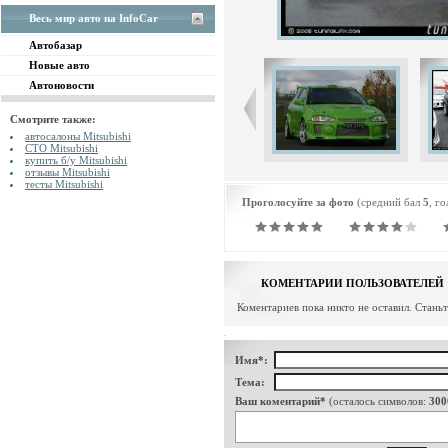
Весь мир авто на InfoCar
Автобазар
Новые авто
Автоновости
Смотрите также:
автосалоны Mitsubishi
СТО Mitsubishi
купить б/у Mitsubishi
отзывы Mitsubishi
тесты Mitsubishi
Проголосуйте за фото
(средний бал
5
, г
КОМЕНТАРИИ ПОЛЬЗОВАТЕЛЕЙ
Коментариев пока никто не оставил. Стань
Имя*:
Тема:
Ваш коментарий*
(осталось символов:
300