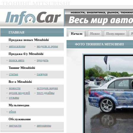
ТЮНИНГ MITSUBISHI
ГЛАВНАЯ
Начало
Новое
Популярное
Р
Продажа новых Mitsubishi
ФОТО ТЮНИНГА MITSUBISHI
»
автосалоны
»
модели и цены
Продажа б/у Mitsubishi
»
поиск авто
»
продать
Тюнинг Mitsubishi
»
статьи
»
галерея
Все о Mitsubishi
»
новости
»
история марки
»
архив моделей
»
тест-драйвы
»
отзывы
Мультимедиа
»
обои
Обслуживание
»
запчасти
»
автошины