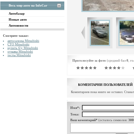
Весь мир авто на InfoCar
Автобазар
Новые авто
Автоновости
Смотрите также:
автосалоны Mitsubishi
СТО Mitsubishi
купить б/у Mitsubishi
отзывы Mitsubishi
тесты Mitsubishi
Проголосуйте за фото
(средний бал
0
, г
КОМЕНТАРИИ ПОЛЬЗОВАТЕЛЕЙ
Коментариев пока никто не оставил. Стань
Имя*:
Тема:
Ваш коментарий*
(осталось символов:
300