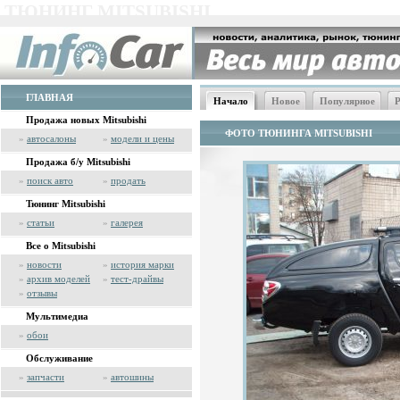
ТЮНИНГ MITSUBISHI
ГЛАВНАЯ
Начало
Новое
Популярное
Р
Продажа новых Mitsubishi
ФОТО ТЮНИНГА MITSUBISHI
»
автосалоны
»
модели и цены
Продажа б/у Mitsubishi
»
поиск авто
»
продать
Тюнинг Mitsubishi
»
статьи
»
галерея
Все о Mitsubishi
»
новости
»
история марки
»
архив моделей
»
тест-драйвы
»
отзывы
Мультимедиа
»
обои
Обслуживание
»
запчасти
»
автошины