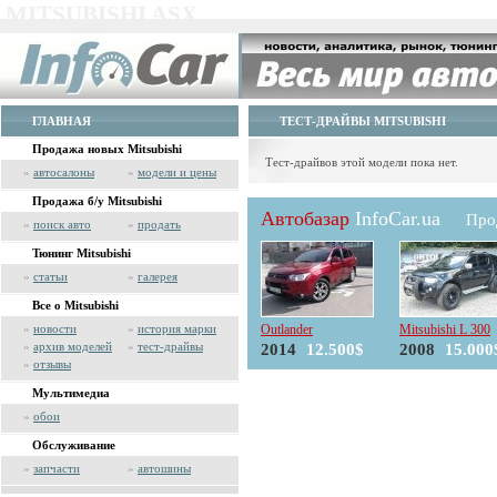
MITSUBISHI ASX
ГЛАВНАЯ
ТЕСТ-ДРАЙВЫ MITSUBISHI
Продажа новых Mitsubishi
Тест-драйвов этой модели пока нет.
»
автосалоны
»
модели и цены
Продажа б/у Mitsubishi
Автобазар
InfoCar.ua
Прод
»
поиск авто
»
продать
Тюнинг Mitsubishi
»
статьи
»
галерея
Все о Mitsubishi
»
новости
»
история марки
Outlander
Mitsubishi L 300
»
архив моделей
»
тест-драйвы
2014
12.500$
2008
15.000
»
отзывы
Мультимедиа
»
обои
Обслуживание
»
запчасти
»
автошины