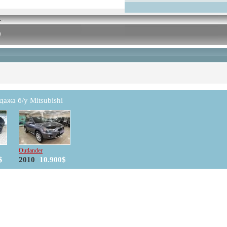
ажа б/у Mitsubishi
Outlander
$
2010
10.900$