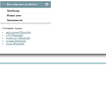
Весь мир авто на InfoCar
Автобазар
Новые авто
Автоновости
Смотрите также:
автосалоны Mitsubishi
СТО Mitsubishi
купить б/у Mitsubishi
отзывы Mitsubishi
тесты Mitsubishi