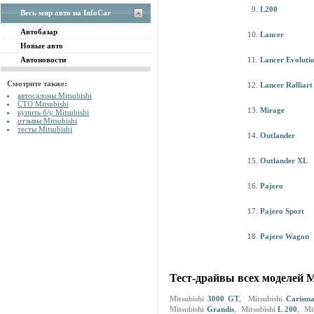
L200
Весь мир авто на InfoCar
Автобазар
Lancer
Новые авто
Автоновости
Lancer Evoluti
Смотрите также:
Lancer Ralliart
автосалоны Mitsubishi
СТО Mitsubishi
Mirage
купить б/у Mitsubishi
отзывы Mitsubishi
тесты Mitsubishi
Outlander
Outlander XL
Pajero
Pajero Sport
Pajero Wagon
Тест-драйвы всех моделей Mi
Mitsubishi
3000 GT
,
Mitsubishi
Carism
Mitsubishi
Grandis
,
Mitsubishi
L 200
,
Mi