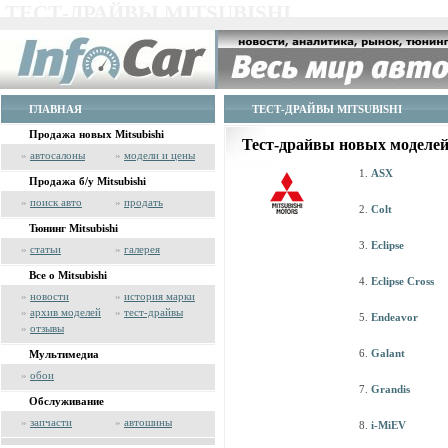
ТЕСТ-ДРАЙВЫ MITSUBISHI
ГЛАВНАЯ
ТЕСТ-ДРАЙВЫ MITSUBISHI
Продажа новых Mitsubishi
Тест-драйвы новых моделей 
»
автосалоны
»
модели и цены
ASX
Продажа б/у Mitsubishi
»
поиск авто
»
продать
Colt
Тюнинг Mitsubishi
Eclipse
»
статьи
»
галерея
Все о Mitsubishi
Eclipse Cross
»
новости
»
история марки
»
архив моделей
»
тест-драйвы
Endeavor
»
отзывы
Galant
Мультимедиа
»
обои
Grandis
Обслуживание
»
запчасти
»
автошины
i-MiEV