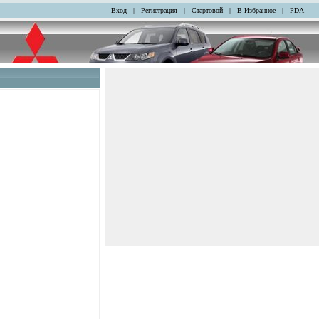
Вход
|
Регистрация
|
Стартовой
|
В Избранное
|
PDA