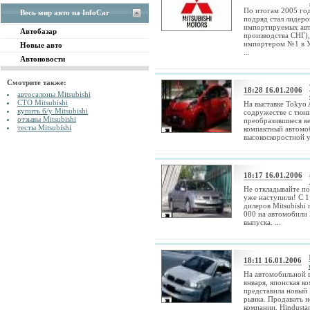
По итогам 2005 год
Весь мир авто на InfoCar
подряд стал лидер
импортируемых авт
Автобазар
производства СНГ)
импортером №1 в У
Новые авто
...
Автоновости
Смотрите также:
18:28 16.01.2006
автосалоны Mitsubishi
СТО Mitsubishi
На выставке Tokyo 
купить б/у Mitsubishi
содружестве с тюни
отзывы Mitsubishi
преобразившиеся в
тесты Mitsubishi
компактный автомоб
высокоскоростной ун
18:17 16.01.2006
Не откладывайте по
уже наступили! С 1
дилеров Mitsubishi
000 на автомобили L
выпуска. ...
18:11 16.01.2006
На автомобильной в
января, японская ко
представила новый 
рынка. Продавать н
компании, Hindustan