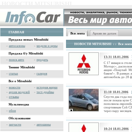
НОВОСТИ MITSUBISHI
ГЛАВНАЯ
Вся лента
Архив по датам
Продажа новых Mitsubishi
НОВОСТИ MITSUBISHI
: : Вся лент
»
автосалоны
»
модели и цены
Продажа б/у Mitsubishi
13:31 18.01.2006
»
поиск авто
»
продать
С 17 января в стол
Моторс», расположе
Тюнинг Mitsubishi
акция «Покупай Mit
»
статьи
»
галерея
баком!». В рамках 
автомобиль до 28 фе
Все о Mitsubishi
»
новости
»
история марки
»
архив моделей
»
тест-драйвы
11:10 18.01.2006
»
отзывы
Спустя два года по
после показа купе C
пополнила европейс
Мультимедиа
спортивным Colt C
»
обои
через пару месяцев.
Обслуживание
»
запчасти
»
автошины
10:24 18.01.2006