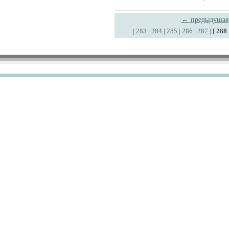
← предыдущая
...
|
283
|
284
|
285
|
286
|
287
|
[ 288 