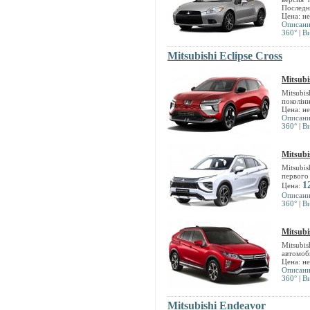
Последн
Цена: н
Описан
360°
|
В
Mitsubishi Eclipse Cross
Mitsubi
Mitsubis
поколін
Цена: н
Описан
360°
|
В
Mitsubi
Mitsubis
первого
1
Цена:
Описан
360°
|
В
Mitsubi
Mitsubi
автомоб
Цена: н
Описан
360°
|
В
Mitsubishi Endeavor