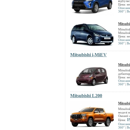
відбулас
Цена: н
Описан
360°
|
В
Mitsubi
Mitsubi
Mitsubis
Цена: н
Описан
360°
|
В
Mitsubishi i-MiEV
Mitsubi
Mitsubi
дебютир
Цена: н
Описан
360°
|
В
Mitsubishi L200
Mitsubi
Mitsubi
моделі в
Океанії 
1
Цена:
Описан
360°
|
В